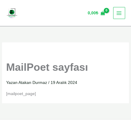
İçeriğe
atla
0,00
₺
MailPoet sayfası
Yazan
Atakan Durmaz
/
19 Aralık 2024
[mailpoet_page]